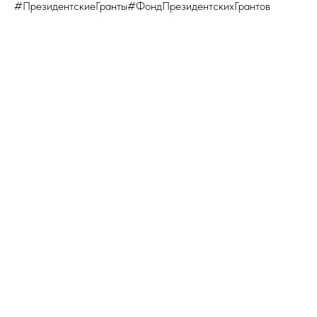
#ПрезидентскиеГранты#ФондПрезидентскихГрантов