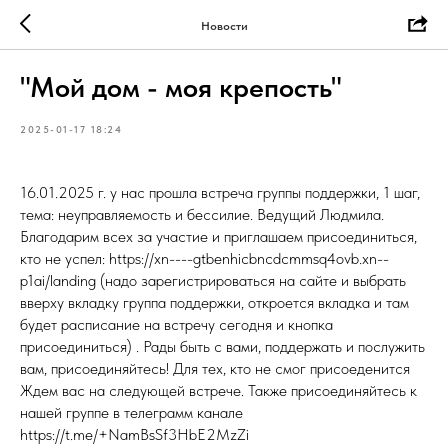
Новости
"Мой дом - моя крепость"
2025-01-17 18:24
16.01.2025 г. у нас прошла встреча группы поддержки, 1 шаг,
тема: неуправляемость и бессилие. Ведущий Людмила.
Благодарим всех за участие и приглашаем присоединиться,
кто не успел: https://xn----gtbenhicbncdcmmsq4ovb.xn--
p1ai/landing (надо зарегистрироваться на сайте и выбрать
вверху вкладку группа поддержки, откроется вкладка и там
будет расписание на встречу сегодня и кнопка
присоединиться) . Рады быть с вами, поддержать и послужить
вам, присоединяйтесь! Для тех, кто не смог присоеденится
Ждем вас на следующей встрече. Также присоединяйтесь к
нашей группе в телеграмм канале
https://t.me/+NamBsSf3HbE2MzZi