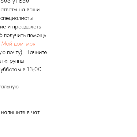
помогут Вам
 ответы на ваши
 специалисты
ие и преодолеть
об получить помощь
"Мой дом-моя
ую почту). Начните
л «группы
субботам в 13:00
уальную
, напишите в чат