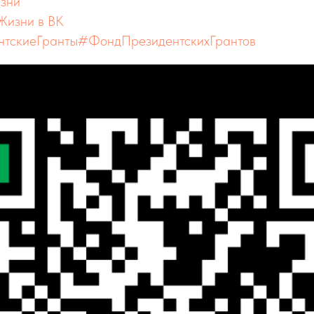
зни
Жизни в ВК
тскиеГранты
#ФондПрезидентскихГрантов