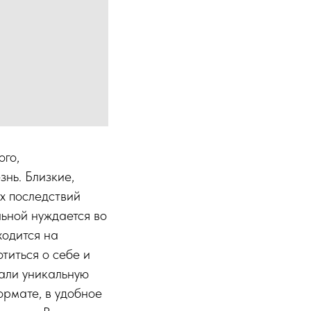
ого,
знь. Близкие,
х последствий
льной нуждается во
ходится на
титься о себе и
дали уникальную
ормате, в удобное