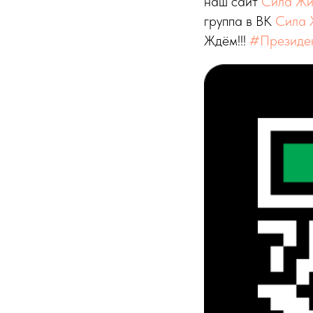
наш сайт
Сила Жи
группа в ВК
Сила 
Ждём!!!
#Президен