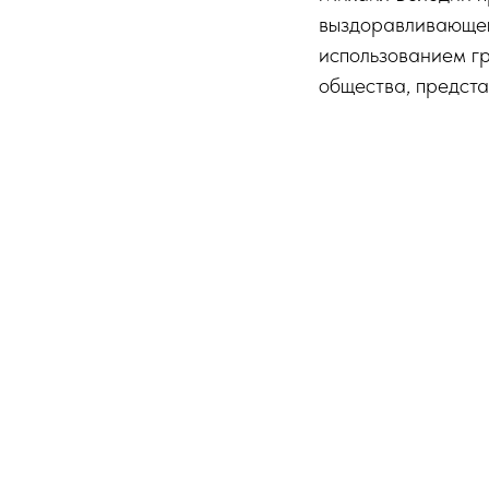
выздоравливающег
использованием г
общества, предста