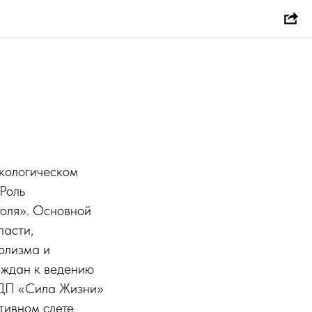
ркологическом
Роль
голя». Основной
ласти,
олизма и
аждан к ведению
СДП «Сила Жизни»
тивном слете